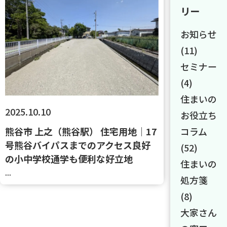
リー
お知らせ
(11)
セミナー
(4)
住まいの
2025.10.10
お役立ち
コラム
熊谷市 上之（熊谷駅） 住宅用地｜17
号熊谷バイパスまでのアクセス良好
(52)
の小中学校通学も便利な好立地
住まいの
...
処方箋
(8)
大家さん