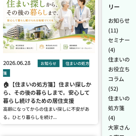
リー
お知らせ
(11)
セミナー
(4)
住まいの
2026.06.28
お知らせ
住まいの処方
お役立ち
箋
コラム
🏠【住まいの処方箋】住まい探しか
(52)
ら、その後の暮らしまで。安心して
住まいの
暮らし続けるための居住支援
処方箋
高齢になってからの住まい探しに不安があ
(4)
る。ひとり暮らしを続け...
大家さん