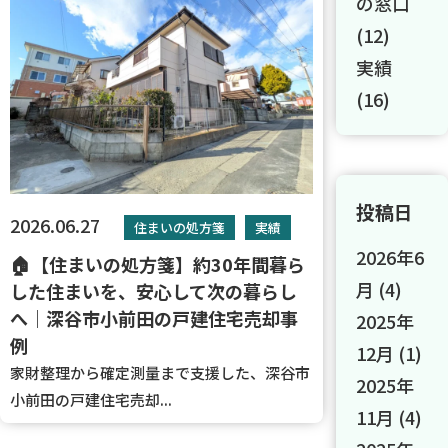
の窓口
(12)
実績
(16)
投稿日
2026.06.27
住まいの処方箋
実績
2026年6
🏠【住まいの処方箋】約30年間暮ら
月
(4)
した住まいを、安心して次の暮らし
へ｜深谷市小前田の戸建住宅売却事
2025年
例
12月
(1)
家財整理から確定測量まで支援した、深谷市
2025年
小前田の戸建住宅売却...
11月
(4)