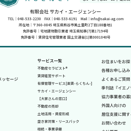
有限会社 サカイ・エージェンシー
TEL｜048-533-2230 FAX｜048-533-6191 Mail｜info@sakai-ag.com
所在地｜〒360-0845 埼玉県熊谷市美土里町2丁目188番地1
免許番号｜宅地建物取引業者 埼玉県知事(7)第17194号
免許番号｜賃貸住宅管理業者 国土交通省(1)第0001040号
サービス一覧
お住まいをお探
不動産セラピスト®
各種お申し込み
賃貸経営サポート
メッセージ
よくあるご質問
有償管理サービス[楽賃-らくちん-]
季刊誌『イエノ
サカイ・エージェンシー
協力事業者の募
【大家さんの窓口】
外国人向けの
不動産の売却
土地活用・資産形成
居住支援に関す
空き家対策・リースバック
お問い合わせ
相続・事業承継