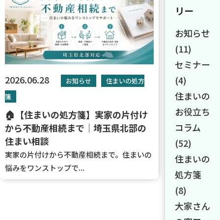
リー
お知らせ
(11)
セミナー
2026.06.28
(4)
お知らせ
住まいの処方
住まいの
箋
お役立ち
🏠【住まいの処方箋】実家の片付け
コラム
から不動産相続まで｜埼玉県北部の
住まい相談
(52)
実家の片付けから不動産相続まで。住まいの
住まいの
悩みをワンストップで...
処方箋
(8)
大家さん