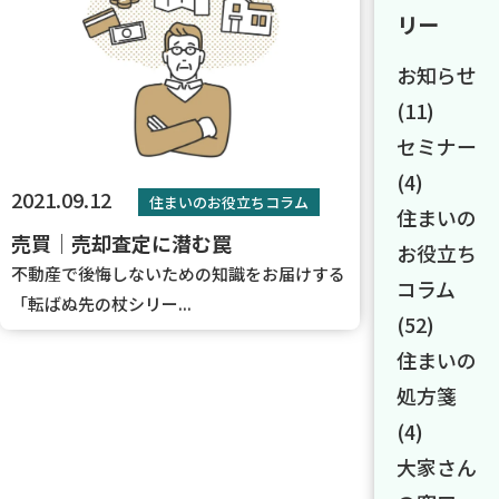
リー
お知らせ
(11)
セミナー
(4)
2021.09.12
住まいのお役立ちコラム
住まいの
売買｜売却査定に潜む罠
お役立ち
不動産で後悔しないための知識をお届けする
コラム
「転ばぬ先の杖シリー...
(52)
住まいの
処方箋
(4)
大家さん