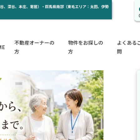
熊谷、深谷、本庄、寄居）・群馬県南部（東毛エリア：太田、伊勢
不動産オーナーの
物件をお探しの
よくある
ME
方
方
問