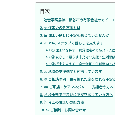
目次
運営事務局は、熊谷市の有限会社サカイ・
🩺 住まいの処方箋とは
🏡 住まい探しに不安を感じていませんか
✅ 3つのステップで暮らしを支えます
① 住まいを探す｜賃貸住宅のご紹介・入
② 安心して暮らす｜見守り支援・生活相
③ 将来を支える｜身元保証・生前整理・
🤝 地域の支援機関と連携しています
🌱 ご相談事例｜住み慣れた家を離れる不安
👪 ご家族・ケアマネジャー・支援者の方へ
📍 埼玉県で住まいに不安を感じている方へ
🩺 今回の住まいの処方箋
📞 ご相談・お問い合わせ