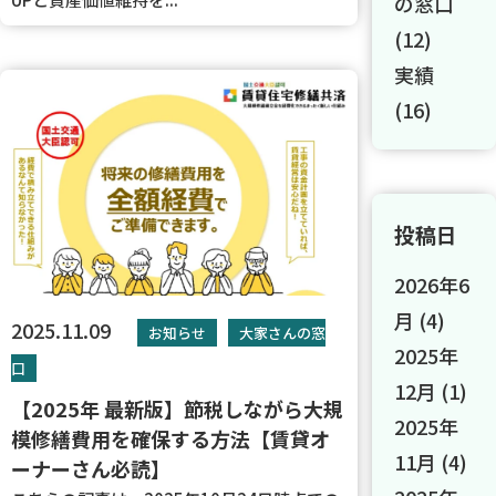
の窓口
(12)
実績
(16)
投稿日
2026年6
月
(4)
2025.11.09
お知らせ
大家さんの窓
2025年
口
12月
(1)
【2025年 最新版】節税しながら大規
2025年
模修繕費用を確保する方法【賃貸オ
11月
(4)
ーナーさん必読】