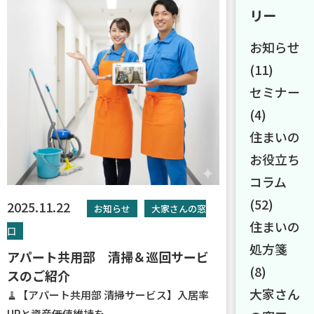
リー
お知らせ
(11)
セミナー
(4)
住まいの
お役立ち
コラム
(52)
2025.11.22
お知らせ
大家さんの窓
住まいの
口
処方箋
アパート共用部 清掃＆巡回サービ
(8)
スのご紹介
大家さん
🧹【アパート共用部 清掃サービス】入居率
UPと資産価値維持を...