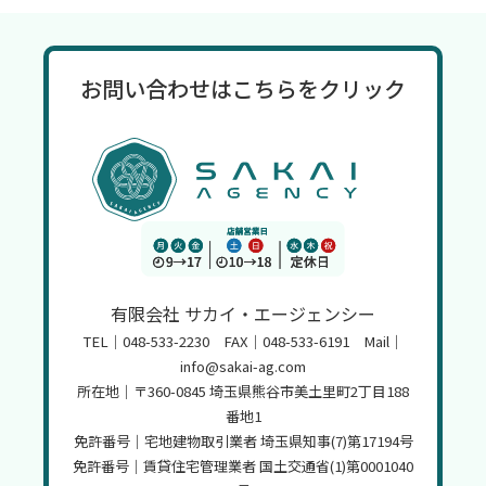
2024年11月
(4)
2024年10月
(4)
お問い合わせはこちらをクリック
2024年9月
(3)
2024年7月
(1)
2023年10月
(1)
2023年6月
(4)
2022年9月
(1)
有限会社 サカイ・エージェンシー
2022年1月
(1)
TEL｜048-533-2230 FAX｜048-533-6191 Mail｜
2021年11月
(1)
info@sakai-ag.com
所在地｜〒360-0845 埼玉県熊谷市美土里町2丁目188
2021年10月
(2)
番地1
免許番号｜宅地建物取引業者 埼玉県知事(7)第17194号
免許番号｜賃貸住宅管理業者 国土交通省(1)第0001040