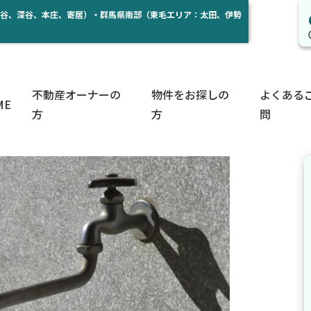
熊谷、深谷、本庄、寄居）・群馬県南部（東毛エリア：太田、伊勢
不動産オーナーの
物件をお探しの
よくある
ME
方
方
問