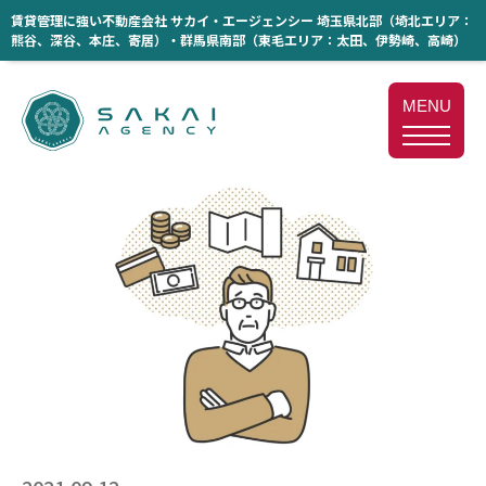
賃貸管理に強い不動産会社 サカイ・エージェンシー 埼玉県北部（埼北エリア：
熊谷、深谷、本庄、寄居）・群馬県南部（東毛エリア：太田、伊勢崎、高崎）
MENU