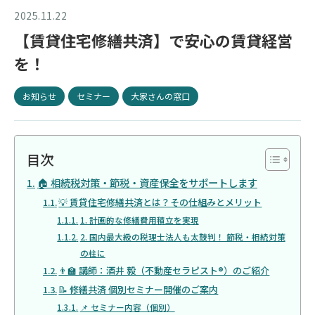
2025.11.22
【賃貸住宅修繕共済】で安心の賃貸経営
を！
お知らせ
セミナー
大家さんの窓口
目次
🏠 相続税対策・節税・資産保全をサポートします
💡 賃貸住宅修繕共済とは？その仕組みとメリット
1. 計画的な修繕費用積立を実現
2. 国内最大級の税理士法人も太鼓判！ 節税・相続対策
の柱に
👨‍🏫 講師：酒井 毅（不動産セラピスト®）のご紹介
📝 修繕共済 個別セミナー開催のご案内
📌 セミナー内容（個別）