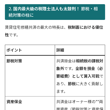
2.
国内最大級の税理士法人も太鼓判！
節税・相
続対策の柱に
賃貸住宅修繕共済の最大の特長は、
税制面における優位
性
です。
ポイント
詳細
節税対策
共済掛金は
相続税の課税対
象外
です。
全額を損金（必
要経費）として算入可能
で
あり、
節税
に大きく貢献し
ます。
資産保全
共済金はオーナー様の**両
面資産（節税対策と資産保