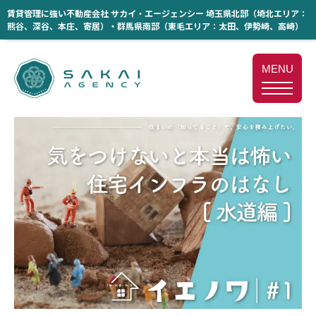
賃貸管理に強い不動産会社 サカイ・エージェンシー 埼玉県北部（埼北エリア：
熊谷、深谷、本庄、寄居）・群馬県南部（東毛エリア：太田、伊勢崎、高崎）
MENU