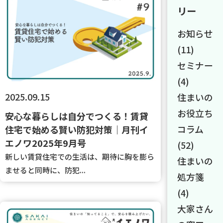
リー
お知らせ
(11)
セミナー
(4)
2025.09.15
住まいの
お役立ち
安心な暮らしは自分でつくる！賃貸
コラム
住宅で始める賢い防犯対策｜月刊イ
エノワ2025年9月号
(52)
新しい賃貸住宅での生活は、期待に胸を膨ら
住まいの
ませると同時に、防犯...
処方箋
(4)
大家さん