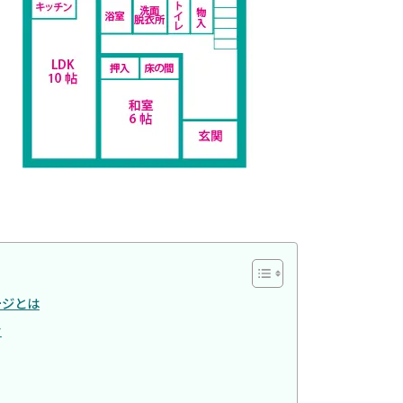
ージとは
む