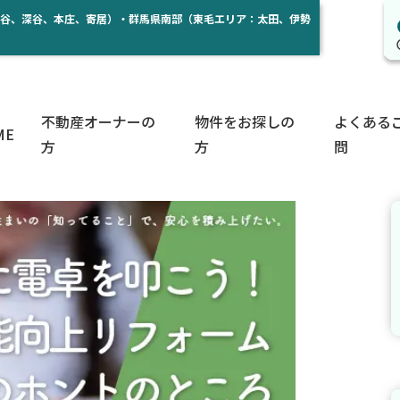
熊谷、深谷、本庄、寄居）・群馬県南部（東毛エリア：太田、伊勢
不動産オーナーの
物件をお探しの
よくある
ME
方
方
問