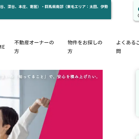
熊谷、深谷、本庄、寄居）・群馬県南部（東毛エリア：太田、伊勢
不動産オーナーの
物件をお探しの
よくある
ME
方
方
問