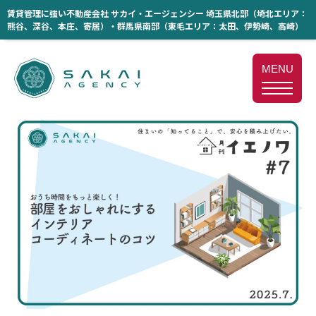
賃貸管理に強い不動産会社 サカイ・エージェンシー 埼玉県北部（埼北エリア：
熊谷、深谷、本庄、寄居）・群馬県南部（東毛エリア：太田、伊勢崎、高崎）
MENU