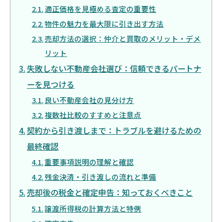
適正価格を見極める査定の重要性
物件の魅力を最大限に引き出す方法
売却方法の選択：仲介と買取のメリット・デメ
リット
失敗しない不動産会社選び：信頼できるパートナ
ーを見つける
良い不動産会社の見分け方
複数社比較のすすめと注意点
契約から引き渡しまで：トラブルを避けるための
最終確認
重要事項説明の理解と確認
残金決済・引き渡しの流れと準備
売却後の税金と確定申告：知っておくべきこと
譲渡所得税の計算方法と特例